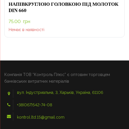
НАПІВКРУГЛОЮ ГОЛОВКОЮ ПІД МОЛОТОК
DIN 660
75.00
грн
Немає в наявності
Компанія ТОВ “Контроль Плюс” є оптовим торговцем
банківських витратних матеріалів
вул. Індустриальна, 3, Харьків, Україна, 61106
+38(067)542-74-08
kontrol.ltd.15@gmail.com