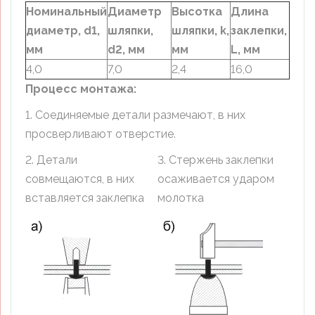
Номинальный
Диаметр
Высотка
Длина
диаметр, d1,
шляпки,
шляпки, k,
заклепки,
мм
d2, мм
мм
L, мм
4,0
7,0
2,4
16,0
Процесс монтажа:
1. Соединяемые детали размечают, в них
просверливают отверстие.
2. Детали
3. Стержень заклепки
совмещаются, в них
осаживается ударом
вставляется заклепка
молотка