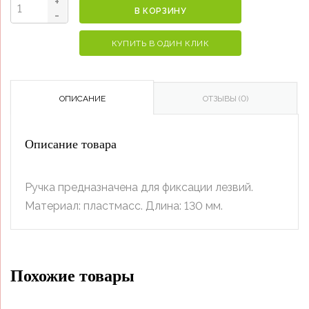
+
В КОРЗИНУ
Количество
-
товара
КУПИТЬ В ОДИН КЛИК
Ручка
для
лезвий
ОПИСАНИЕ
ОТЗЫВЫ (0)
пластиковая
Описание товара
Ручка предназначена для фиксации лезвий.
Материал: пластмасс. Длина: 130 мм.
Похожие товары